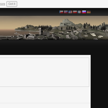
more
Got it