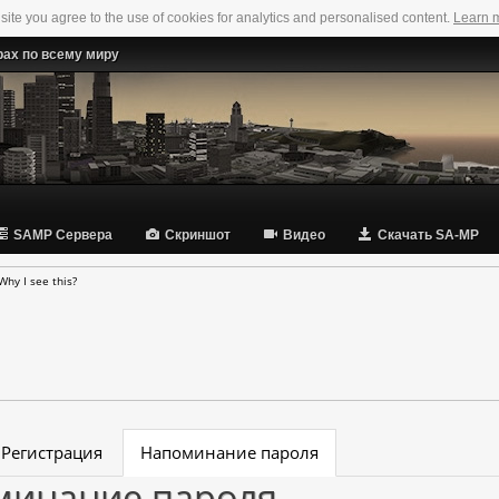
 site you agree to the use of cookies for analytics and personalised content.
Learn 
рах по всему миру
SAMP Сервера
Скриншот
Видео
Скачать SA-MP
Why I see this?
Регистрация
Напоминание пароля
минание пароля