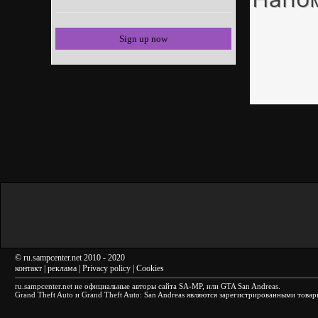
Sign up now
©
ru.sampcenter.net
2010
- 2020
контакт
|
реклама
|
Privacy policy
|
Cookies
ru.sampcenter.net
не официальные авторы сайта
SA-MP
, или
GTA San Andreas
.
Grand Theft Auto и Grand Theft Auto: San Andreas
являются зарегистрированными товарн