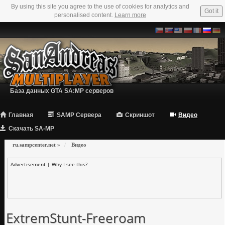
By using this site you agree to the use of cookies for analytics and
Got it
personalised content.
Learn more
База данных GTA SA:MP серверов
Главная
SAMP Сервера
Скриншот
Видео
Скачать SA-MP
ru.sampcenter.net
»
Видео
Advertisement |
Why I see this?
ExtremStunt-Freeroam